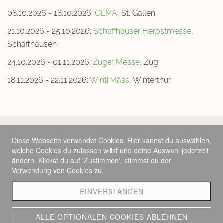
08.10.2026 - 18.10.2026:
OLMA
, St. Gallen
21.10.2026 - 25.10.2026:
Schaffhauser Herbstmesse
,
Schaffhausen
24.10.2026 - 01.11.2026:
Zuger Messe
, Zug
18.11.2026 - 22.11.2026:
Winti Mäss
, Winterthur
Wir freuen uns schon riesig auf Ihren Besuch. Bei
Diese Webseite verwendet Cookies. Hier kannst du auswählen,
uns können Sie die leckeren Appenzeller
welche Cookies du zulassen willst und deine Auswahl jederzeit
Spezialitäten degustieren und direkt einkaufen.
ändern. Klickst du auf 'Zustimmen', stimmst du der
Verwendung von Cookies zu.
Appenzeller Garten GmbH | 9100 Herisau |
EINVERSTANDEN
nb@appenzellergarten.ch
ALLE OPTIONALEN COOKIES ABLEHNEN